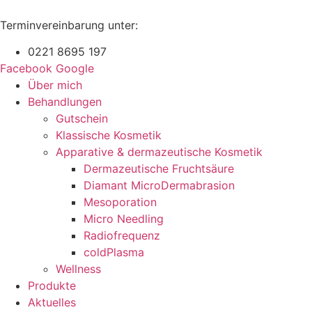
Zum
Inhalt
Terminvereinbarung unter:
wechseln
0221 8695 197
Facebook
Google
Über mich
Behandlungen
Gutschein
Klassische Kosmetik
Apparative & dermazeutische Kosmetik
Dermazeutische Fruchtsäure
Diamant MicroDermabrasion
Mesoporation
Micro Needling
Radiofrequenz
coldPlasma
Wellness
Produkte
Aktuelles